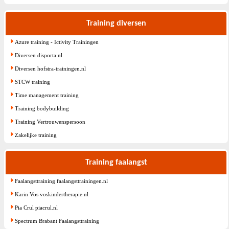
Training diversen
Azure training - Ictivity Trainingen
Diversen disporta.nl
Diversen hofstra-trainingen.nl
STCW training
Time management training
Training bodybuilding
Training Vertrouwenspersoon
Zakelijke training
Training faalangst
Faalangsttraining faalangsttrainingen.nl
Karin Vos voskindertherapie.nl
Pia Crul piacrul.nl
Spectrum Brabant Faalangsttraining