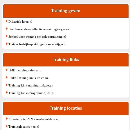
Training geven
Didactiek leren.nl
Leer boeiende en effectieve trainingen geven
School voor training schoolvoortraining.nl
Trainer bedrijfsopleidingen carrieretijger.nl
Training links
FME Training safe.com
Links Training links-ltd.co.nz
Training Link training-link.co.uk
Training Links Programme, 2014
Training locaties
Kloosterhotel ZIN kloosterhotelzin.nl
Traininglocaties nen.nl