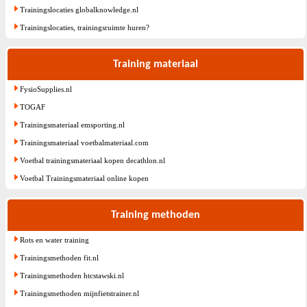
Trainingslocaties globalknowledge.nl
Trainingslocaties, trainingsruimte huren?
Training materiaal
FysioSupplies.nl
TOGAF
Trainingsmateriaal emsporting.nl
Trainingsmateriaal voetbalmateriaal.com
Voetbal trainingsmateriaal kopen decathlon.nl
Voetbal Trainingsmateriaal online kopen
Training methoden
Rots en water training
Trainingsmethoden fit.nl
Trainingsmethoden htcstawski.nl
Trainingsmethoden mijnfietstrainer.nl