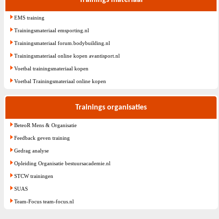
Trainings materiaal
EMS training
Trainingsmateriaal emsporting.nl
Trainingsmateriaal forum.bodybuilding.nl
Trainingsmateriaal online kopen avantisport.nl
Voetbal trainingsmateriaal kopen
Voetbal Trainingsmateriaal online kopen
Trainings organisaties
BeteoR Mens & Organisatie
Feedback geven training
Gedrag analyse
Opleiding Organisatie bestuursacademie.nl
STCW trainingen
SUAS
Team-Focus team-focus.nl