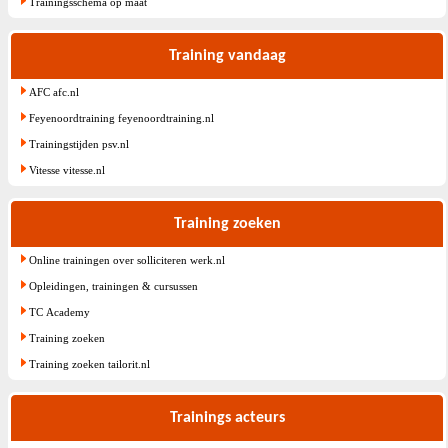
Trainingsschema op maat
Training vandaag
AFC afc.nl
Feyenoordtraining feyenoordtraining.nl
Trainingstijden psv.nl
Vitesse vitesse.nl
Training zoeken
Online trainingen over solliciteren werk.nl
Opleidingen, trainingen & cursussen
TC Academy
Training zoeken
Training zoeken tailorit.nl
Trainings acteurs